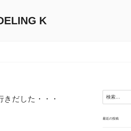
DELING K
検
行きだした・・・
索:
最近の投稿