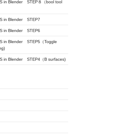
CS in Blender STEP８（bool tool
S in Blender STEP7
S in Blender STEP6
CS in Blender STEP5（Toggle
ng)
S in Blender STEP4（B surfaces)