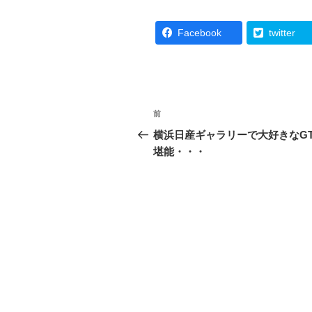
Facebook
twitter
投
前
前
稿
の
横浜日産ギャラリーで大好きなG
投
堪能・・・
ナ
稿
ビ
ゲ
ー
シ
ョ
ン