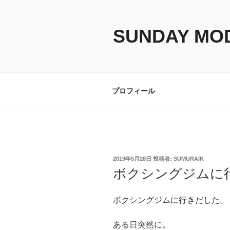
コ
ン
テ
SUNDAY MO
ン
ツ
へ
ス
プロフィール
キ
ッ
プ
投
2019年5月28日
投稿者:
SUMURAIK
稿
ボクシングジムに
日:
ボクシングジムに行きだした。
ある日突然に。