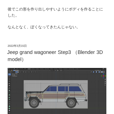
後でこの形を作り出しやすいようにボディを作ることに
した。
なんとなく、ぽくなってきたんじゃない。
投
2022年3月15日
稿
Jeep grand wagoneer Step3 （Blender 3D
日:
model）