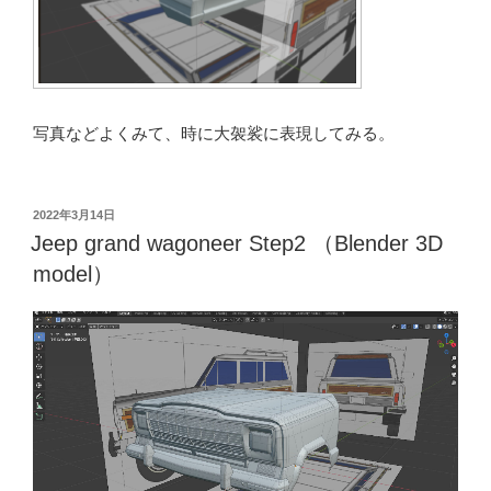
写真などよくみて、時に大袈裟に表現してみる。
投
2022年3月14日
稿
Jeep grand wagoneer Step2 （Blender 3D
日:
model）