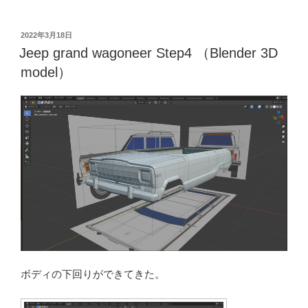
投
2022年3月18日
稿
Jeep grand wagoneer Step4 （Blender 3D
日:
model）
ボディの下回りができてきた。