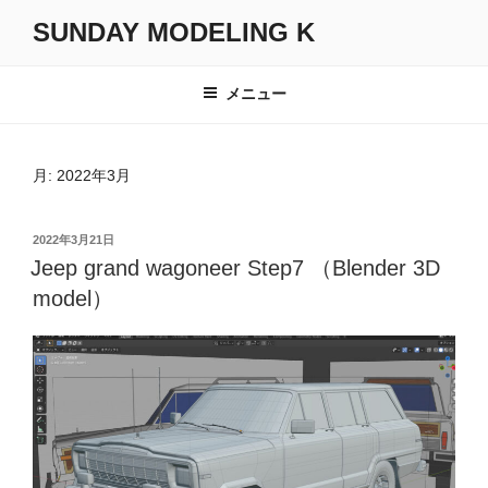
コ
SUNDAY MODELING K
ン
テ
ン
メニュー
ツ
へ
ス
月:
2022年3月
キ
ッ
投
2022年3月21日
プ
稿
Jeep grand wagoneer Step7 （Blender 3D
日:
model）