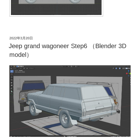
投
2022年3月20日
稿
Jeep grand wagoneer Step6 （Blender 3D
日:
model）