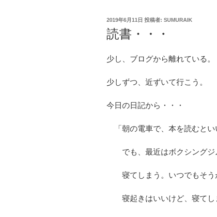
投
2019年6月11日
投稿者:
SUMURAIK
稿
読書・・・
日:
少し、ブログから離れている。
少しずつ、近ずいて行こう。
今日の日記から・・・
「朝の電車で、本を読むとい
でも、最近はボクシングジム
寝てしまう。いつでもそう
寝起きはいいけど、寝てし