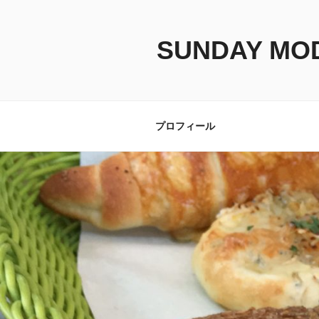
コ
ン
テ
SUNDAY MO
ン
ツ
へ
ス
プロフィール
キ
ッ
プ