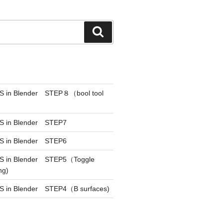
検
索
CS in Blender STEP８（bool tool
S in Blender STEP7
S in Blender STEP6
CS in Blender STEP5（Toggle
ng)
S in Blender STEP4（B surfaces)