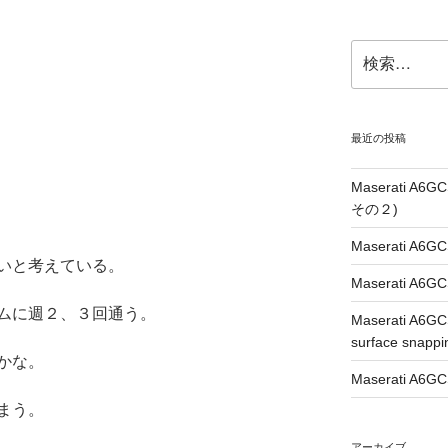
検
索:
最近の投稿
Maserati A6G
その２)
Maserati A6GC
いと考えている。
Maserati A6GC
に週２、３回通う。
Maserati A6G
surface snappi
かな。
Maserati A6GC
まう。
アーカイブ