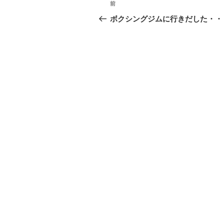
投
前
前
稿
の
ボクシングジムに行きだした・・
投
ナ
稿
ビ
ゲ
ー
シ
ョ
ン