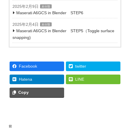
2025年2月9日
未分類
Maserati A6GCS in Blender STEP6
2025年2月4日
未分類
Maserati A6GCS in Blender STEP5（Toggle surface
snapping)
Facebook
twitter
Hatena
LINE
Copy
投
前
前