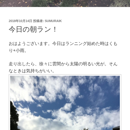
投
2018年10月14日
投稿者:
SUMURAIK
稿
今日の朝ラン！
日:
おはようございます。今日はランニング始めた時はくも
り+小雨。
走り出したら、徐々に雲間から太陽の明るい光が。そん
なときは気持ちがいい。