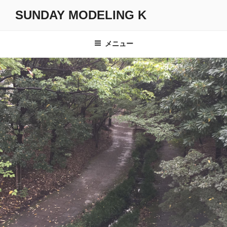
コ
SUNDAY MODELING K
ン
テ
ン
メニュー
ツ
へ
ス
キ
ッ
プ