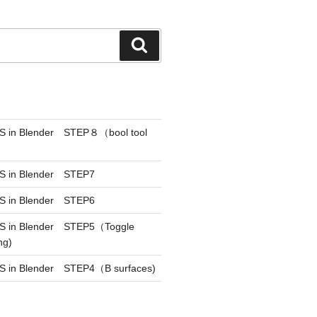
検
索
CS in Blender STEP８（bool tool
S in Blender STEP7
S in Blender STEP6
CS in Blender STEP5（Toggle
ng)
S in Blender STEP4（B surfaces)