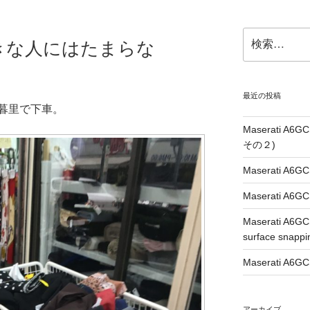
検
きな人にはたまらな
索:
最近の投稿
暮里で下車。
Maserati A6G
その２)
Maserati A6GC
Maserati A6GC
Maserati A6G
surface snappi
Maserati A6GC
アーカイブ