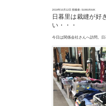
投
2018年10月12日
投稿者:
SUMURAIK
稿
日暮里は裁縫が好
日:
い・・・
今日は関係会社さんへ訪問。日