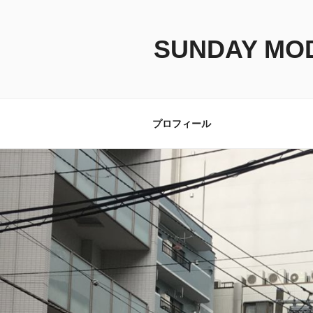
コ
ン
テ
SUNDAY MO
ン
ツ
へ
ス
プロフィール
キ
ッ
プ