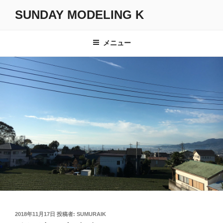
コ
SUNDAY MODELING K
ン
テ
ン
メニュー
ツ
へ
ス
キ
ッ
プ
投
2018年11月17日
投稿者:
SUMURAIK
稿