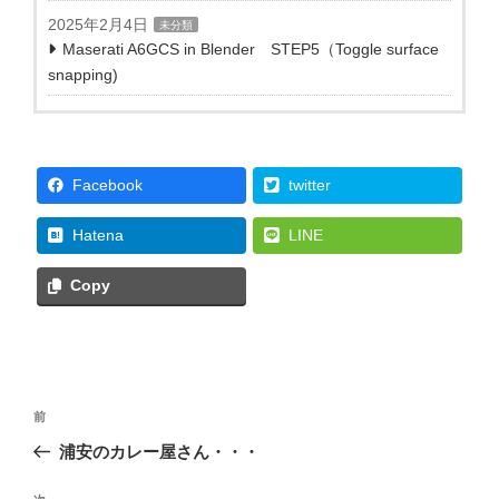
2025年2月4日
未分類
Maserati A6GCS in Blender STEP5（Toggle surface
snapping)
Facebook
twitter
Hatena
LINE
Copy
投
前
前
稿
の
浦安のカレー屋さん・・・
ナ
投
ビ
稿