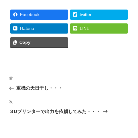
Facebook
twitter
Hatena
LINE
Copy
投
前
前
稿
の
重機の天日干し・・・
ナ
投
ビ
稿
次
次
ゲ
の
３Dプリンターで出力を依頼してみた・・・
投
ー
稿
シ
ョ