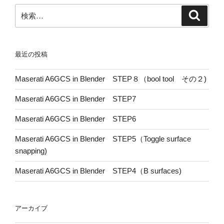
ン
検
検
索
索:
最近の投稿
Maserati A6GCS in Blender STEP８（bool tool その２)
Maserati A6GCS in Blender STEP7
Maserati A6GCS in Blender STEP6
Maserati A6GCS in Blender STEP5（Toggle surface
snapping)
Maserati A6GCS in Blender STEP4（B surfaces)
アーカイブ