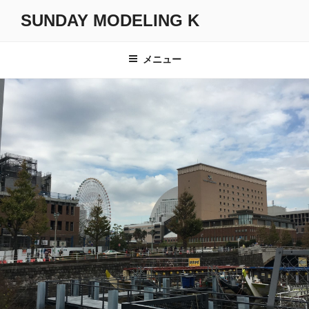
コ
SUNDAY MODELING K
ン
テ
ン
メニュー
ツ
へ
ス
キ
ッ
プ