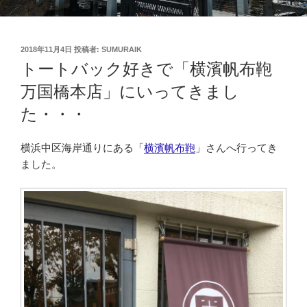
投
2018年11月4日
投稿者:
SUMURAIK
稿
トートバック好きで「横濱帆布鞄
日:
万国橋本店」にいってきまし
た・・・
横浜中区海岸通りにある「
横濱帆布鞄
」さんへ行ってき
ました。