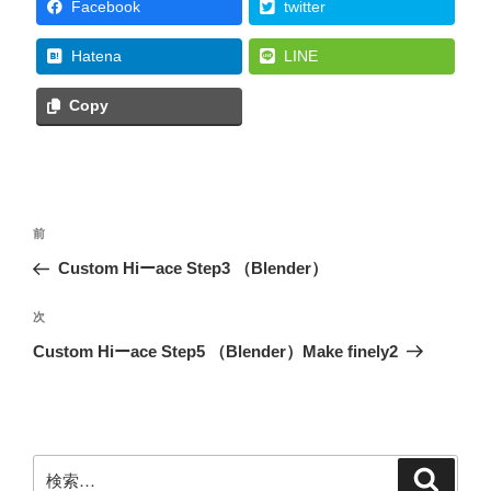
Facebook
twitter
Hatena
LINE
Copy
投
前
前
稿
の
Custom Hiーace Step3 （Blender）
ナ
投
ビ
稿
次
次
ゲ
の
Custom Hiーace Step5 （Blender）Make finely2
投
ー
稿
シ
ョ
ン
検
検
索