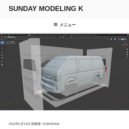
コ
SUNDAY MODELING K
ン
テ
ン
メニュー
ツ
へ
ス
キ
ッ
プ
投
2022年1月12日
投稿者:
SUMURAIK
稿