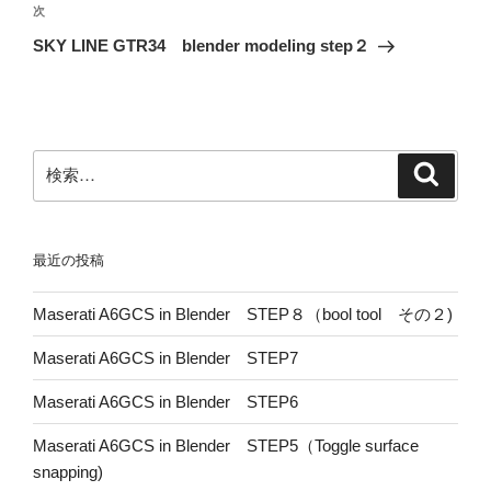
ゲ
次
次
の
ー
SKY LINE GTR34 blender modeling step２
投
シ
稿
ョ
ン
検
検
索
索:
最近の投稿
Maserati A6GCS in Blender STEP８（bool tool その２)
Maserati A6GCS in Blender STEP7
Maserati A6GCS in Blender STEP6
Maserati A6GCS in Blender STEP5（Toggle surface
snapping)