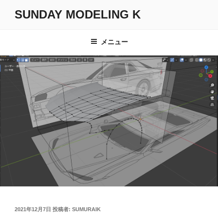
コ
SUNDAY MODELING K
ン
テ
ン
メニュー
ツ
へ
ス
キ
ッ
プ
投
2021年12月7日
投稿者:
SUMURAIK
稿