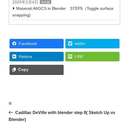
2025年2月4日
未分類
Maserati A6GCS in Blender STEP5（Toggle surface
snapping)
Facebook
twitter
Hatena
LINE
Copy
投
前
前
稿
の
Cadillac DeVille with blender step 8( Sketch Up vs
ナ
投
Blender)
ビ
稿