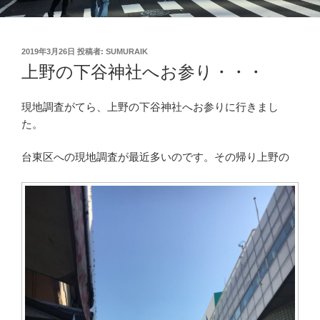
投
2019年3月26日
投稿者:
SUMURAIK
稿
上野の下谷神社へお参り・・・
日:
現地調査がてら、上野の下谷神社へお参りに行きまし
た。
台東区への現地調査が最近多いのです。その帰り上野の