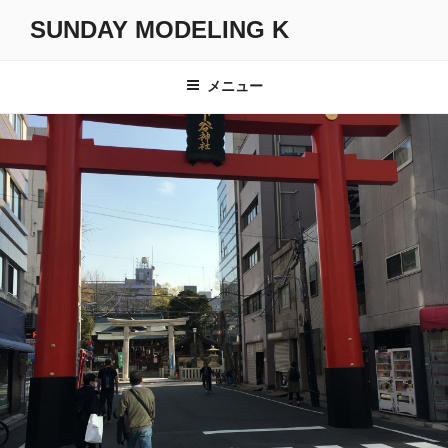
コ
SUNDAY MODELING K
ン
テ
ン
メニュー
ツ
へ
ス
キ
ッ
プ