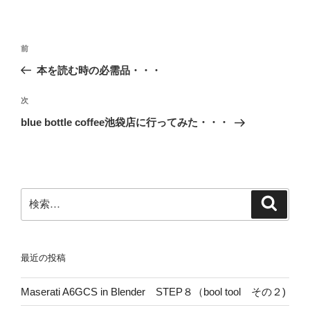
投
前
前
稿
の
本を読む時の必需品・・・
ナ
投
ビ
稿
次
次
ゲ
の
blue bottle coffee池袋店に行ってみた・・・
投
ー
稿
シ
ョ
ン
検
検
索
索:
最近の投稿
Maserati A6GCS in Blender STEP８（bool tool その２)