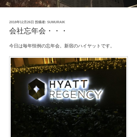
投
2018年12月26日
投稿者:
SUMURAIK
稿
会社忘年会・・・
日:
今日は毎年恒例の忘年会。新宿のハイヤットです。