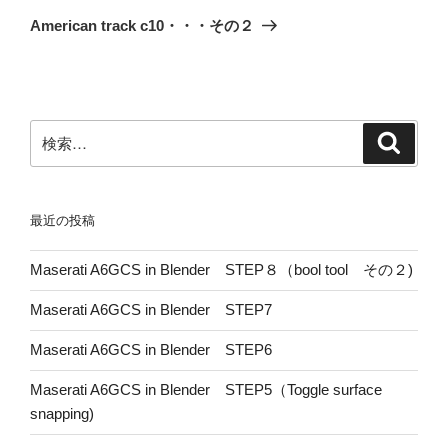
ゲ
の
American track c10・・・その２
投
ー
稿
シ
ョ
ン
検
検
索
索:
最近の投稿
Maserati A6GCS in Blender STEP８（bool tool その２)
Maserati A6GCS in Blender STEP7
Maserati A6GCS in Blender STEP6
Maserati A6GCS in Blender STEP5（Toggle surface
snapping)