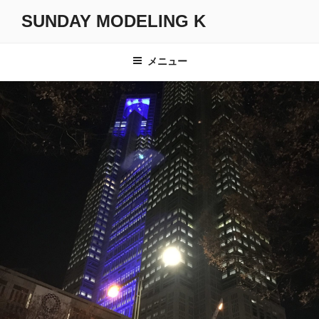
コ
SUNDAY MODELING K
ン
テ
ン
メニュー
ツ
へ
ス
キ
ッ
プ