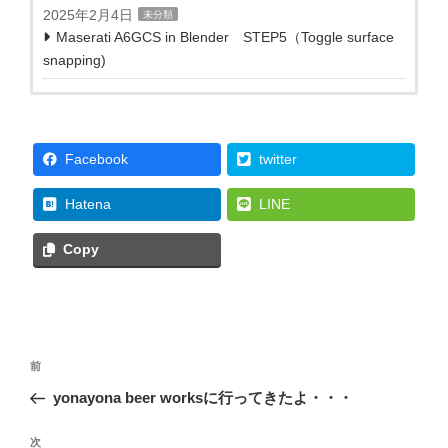
2025年2月4日
未分類
Maserati A6GCS in Blender STEP5（Toggle surface
snapping)
Facebook
twitter
Hatena
LINE
Copy
投
前
前
稿
の
yonayona beer worksに行ってきたよ・・・
ナ
投
ビ
稿
次
次